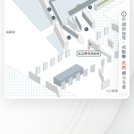
可縮放拖曳，或點擊
此處
顯示全景