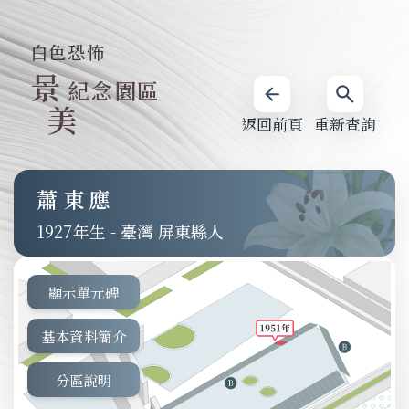
白色恐怖
景
紀念園區
美
返回前頁
重新查詢
蕭東應
1927
-
臺灣 屏東縣人
顯示單元碑
基本資料簡介
分區說明