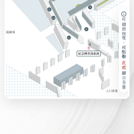
可縮放拖曳，或點擊
此處
顯示全景