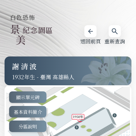
白色恐怖
景
紀念園區
美
返回前頁
重新查詢
謝清波
1932
-
臺灣 高雄縣人
顯示單元碑
基本資料簡介
分區說明