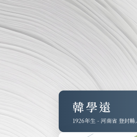
韓學遠
1926
-
河南省 登封縣