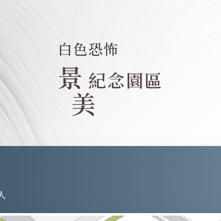
白色恐怖
景
紀念園區
美
人