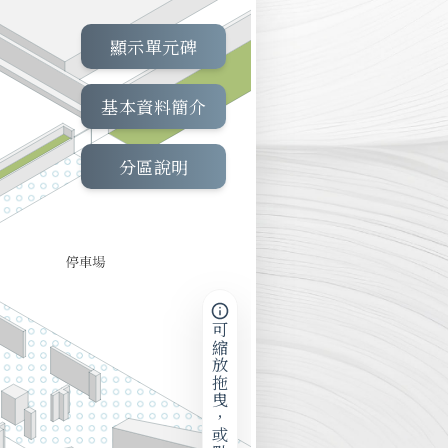
顯示單元碑
基本資料簡介
分區說明
可縮放拖曳，或點擊