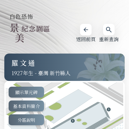
白色恐怖
景
紀念園區
美
返回前頁
重新查詢
羅文通
1927
-
臺灣 新竹縣人
顯示單元碑
基本資料簡介
分區說明