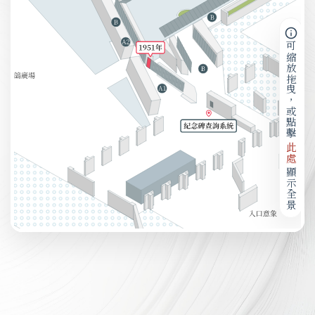
可縮放拖曳，或點擊
此處
顯示全景