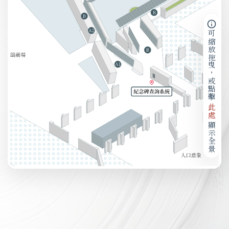
可縮放拖曳，或點擊
此處
顯示全景