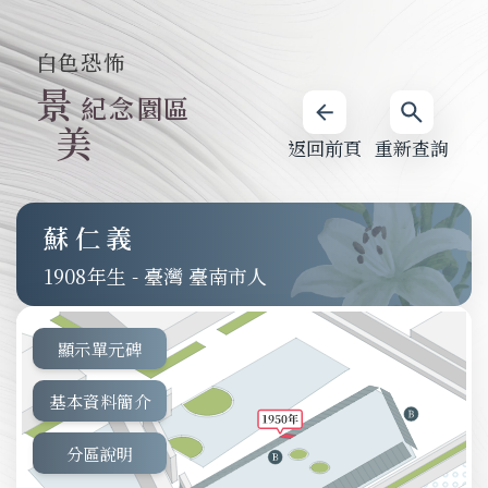
白色恐怖
景
紀念園區
美
返回前頁
重新查詢
蘇仁義
1908
-
臺灣 臺南市人
顯示單元碑
基本資料簡介
分區說明