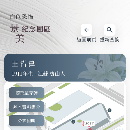
白色恐怖
景
紀念園區
美
返回前頁
重新查詢
王沿津
1911
-
江蘇 寶山人
顯示單元碑
基本資料簡介
分區說明