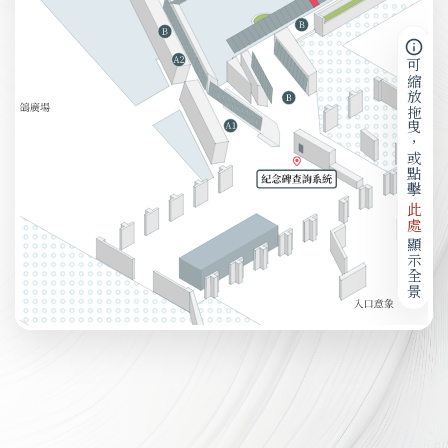
可縮放拖曳，或點擊
此處
顯示全景