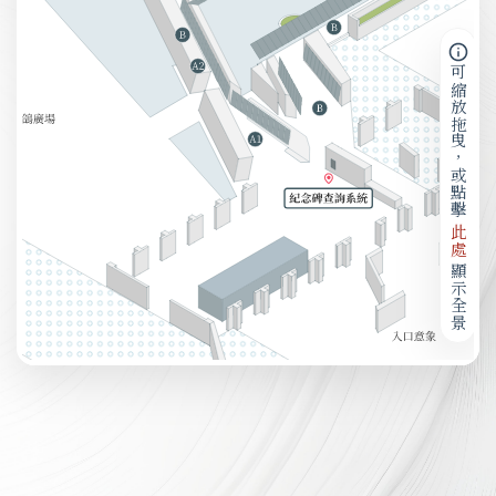
可縮放拖曳，或點擊
此處
顯示全景