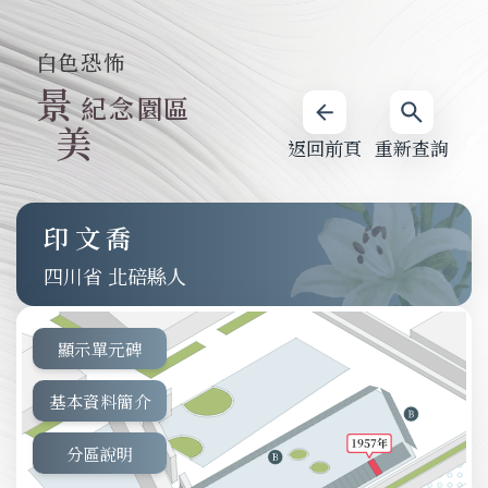
白色恐怖
景
紀念園區
美
返回前頁
重新查詢
印文喬
四川省 北碚縣人
顯示單元碑
基本資料簡介
分區說明