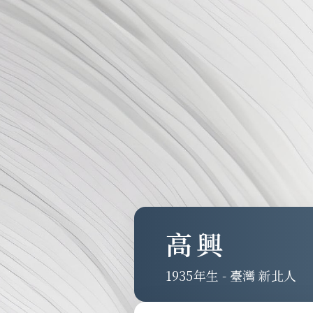
高興
1935
-
臺灣 新北人