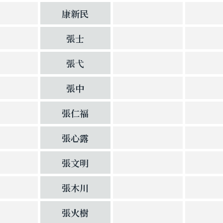
康新民
張士
張弋
張中
張仁福
張心露
張文明
張木川
張火樹