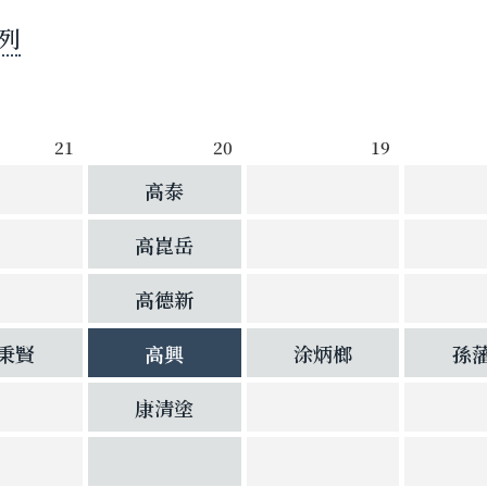
列
21
20
19
高泰
高崑岳
高德新
秉賢
高興
涂炳榔
孫
康清塗