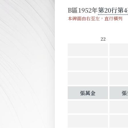
B
區
1952
第
20
行
第
4
本碑面由右至左，直行橫列
22
張萬金
張