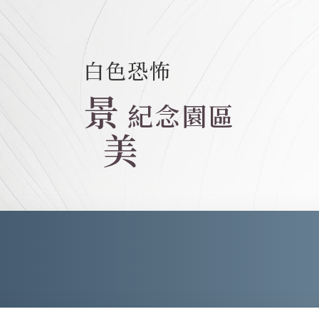
白色恐怖
景
紀念園區
美