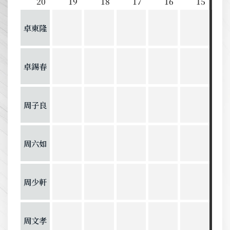
20
19
18
17
16
15
卓東隆
卓錫春
周子良
周六如
周少軒
周文孝