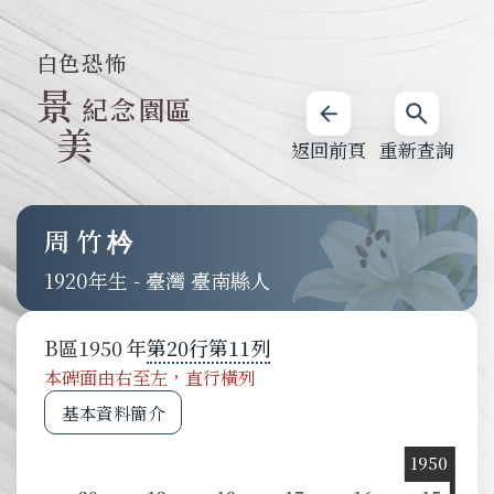
白色恐怖
景
紀念園區
美
返回前頁
重新查詢
周竹枔
1920
-
臺灣 臺南縣人
B
區
1950
第
20
行
第
11
列
本碑面由右至左，直行橫列
基本資料簡介
1950