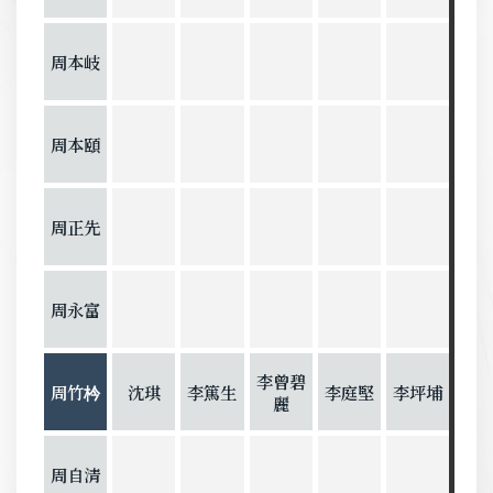
周本岐
周本頤
周正先
周永富
李曾碧
周竹枔
沈琪
李篤生
李庭堅
李坪埔
麗
周自清