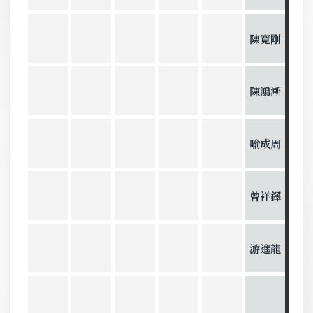
陳寬剛
陳鴻漸
喻成周
曾祥鐸
游進龍