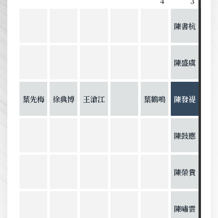
4
3
陳書杭
陳盛虞
葉先梅
徐典博
王滄江
葉鶴鳴
陳發禔
陳鼓應
陳榮貴
陳嘯雲