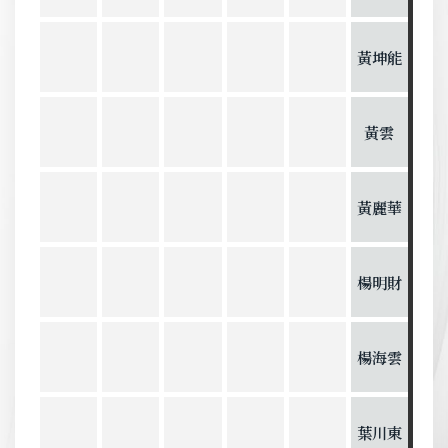
黃坤能
黃雲
黃麗華
楊明財
楊海雲
葉川東