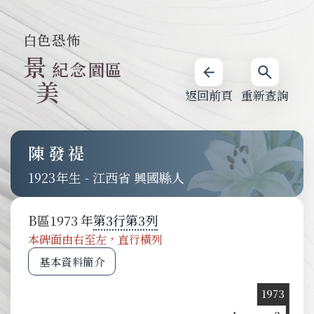
白色恐怖
景
紀念園區
美
返回前頁
重新查詢
陳發禔
1923
-
江西省 興國縣人
B
區
1973
第
3
行
第
3
列
本碑面由右至左，直行橫列
基本資料簡介
1973