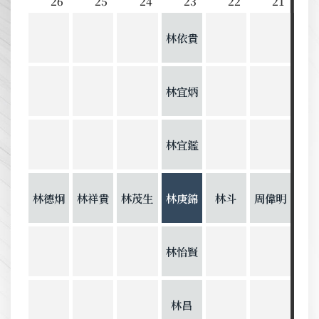
26
25
24
23
22
21
林依貴
林宜炳
林宜鑑
林德炯
林祥貴
林茂生
林庚錦
林斗
周偉明
林怡賢
林昌