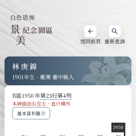
白色恐怖
景
紀念園區
美
返回前頁
重新查詢
林庚錦
1901
-
臺灣 臺中縣人
B
區
1950
第
23
行
第
4
列
本碑面由右至左，直行橫列
基本資料簡介
1950