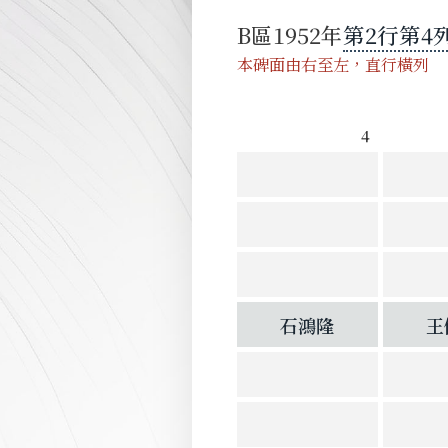
B
區
1952
第
2
行
第
4
本碑面由右至左，直行橫列
4
石鴻隆
王