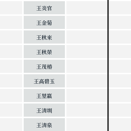
王炎官
王金菊
王秋來
王秋榮
王茂椿
王高碧玉
王堃嬴
王清圳
王清泉