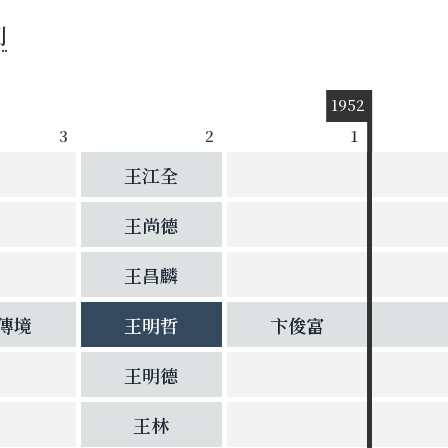
列
1952
3
2
1
王江全
王尚德
王昌麟
傳境
王明哲
卞俊富
王明德
王林