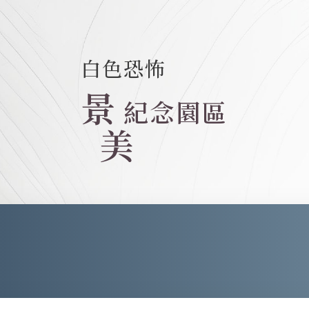
白色恐怖
景
紀念園區
美