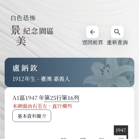
白色恐怖
景
紀念園區
美
返回前頁
重新查詢
盧鈵欽
1912
-
臺灣 嘉義人
A1
區
1947
第
25
行
第
16
列
本碑面由右至左，直行橫列
基本資料簡介
1947