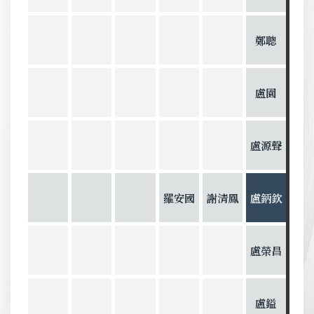
鄭聰
盧園
盧源聲
羅安國
謝清鳳
盧鈵欽
盧榮昌
盧鎰