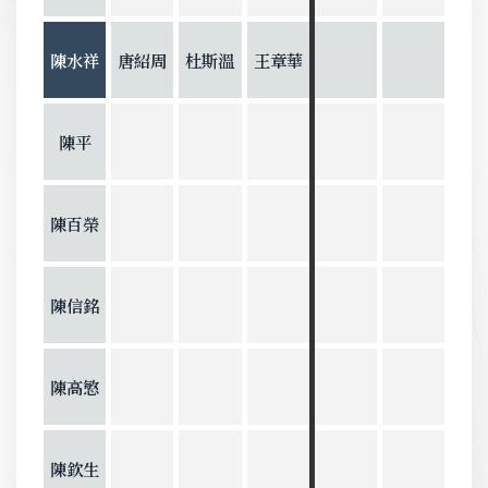
陳水祥
唐紹周
杜斯溫
王章華
陳平
陳百榮
陳信銘
陳高慜
陳欽生