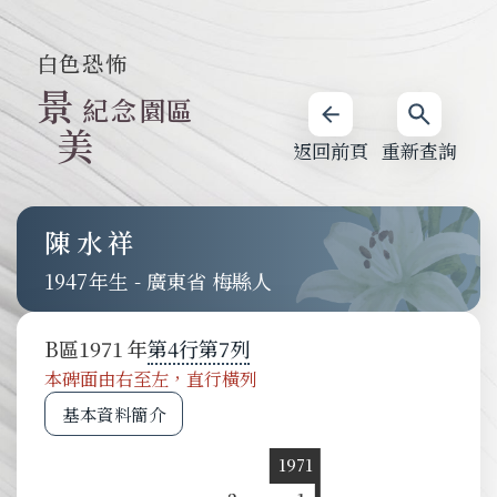
白色恐怖
景
紀念園區
美
返回前頁
重新查詢
陳水祥
1947
-
廣東省 梅縣人
B
區
1971
第
4
行
第
7
列
本碑面由右至左，直行橫列
基本資料簡介
1971