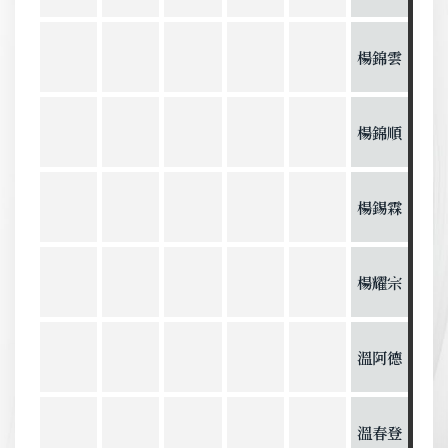
楊錦雲
楊錦順
楊錫霖
楊耀宗
溫阿德
溫春登