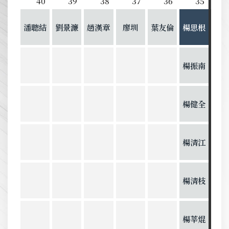
40
39
38
37
36
35
潘聰結
劉景濂
趙漢章
廖圳
葉友倫
楊思根
楊振南
楊健全
楊清江
楊清枝
楊莘焜