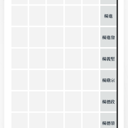
楊進
楊進發
楊義堅
楊鼎宗
楊德政
楊德榮