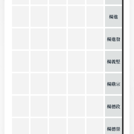
楊進
楊進發
楊義堅
楊鼎宗
楊德政
楊德榮