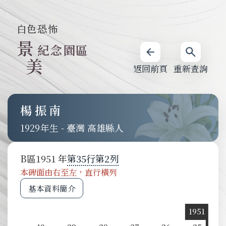
白色恐怖
景
紀念園區
美
返回前頁
重新查詢
楊振南
1929
-
臺灣 高雄縣人
B
區
1951
第
35
行
第
2
列
本碑面由右至左，直行橫列
基本資料簡介
1951