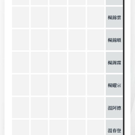
楊錦雲
楊錦順
楊錫霖
楊耀宗
溫阿德
溫春登