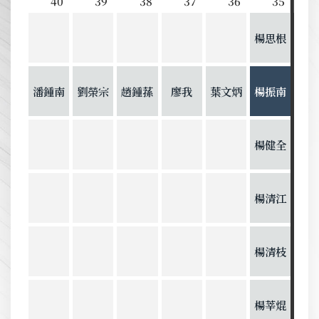
40
39
38
37
36
35
楊思根
潘鍾南
劉榮宗
趙鍾蓀
廖我
葉文炳
楊振南
楊健全
楊清江
楊清枝
楊莘焜