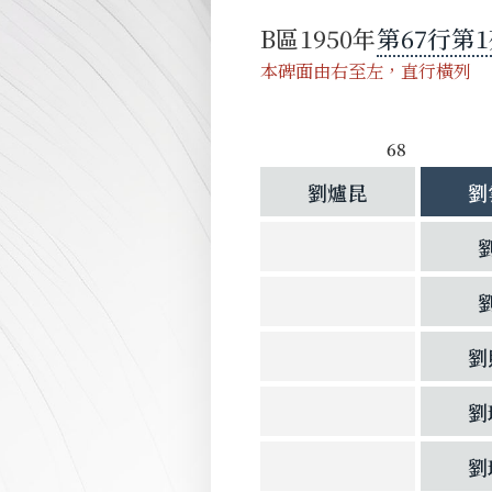
B
區
1950
第
67
行
第
1
本碑面由右至左，直行橫列
68
劉爐昆
劉
劉
劉
劉