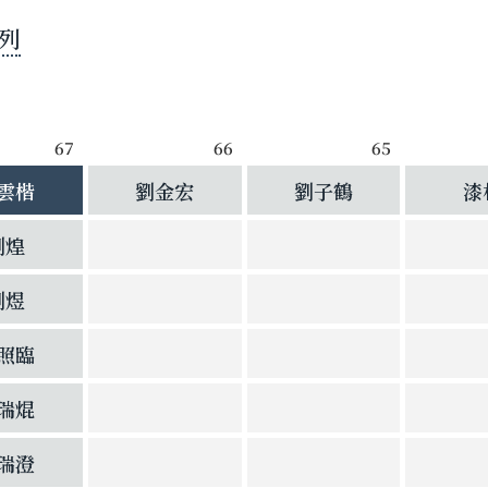
列
67
66
65
雲楷
劉金宏
劉子鶴
漆
劉煌
劉煜
照臨
瑞焜
瑞澄