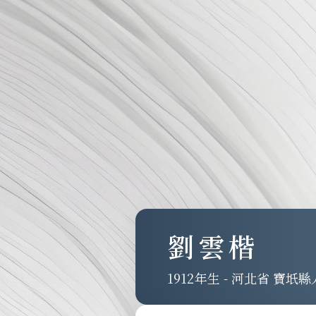
劉雲楷
1912
-
河北省 寶坁縣