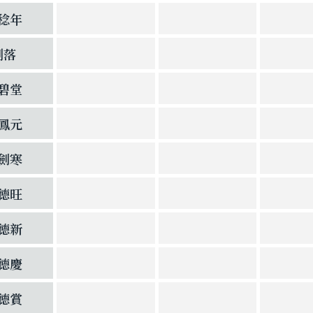
稔年
劉落
碧堂
鳳元
劍寒
德旺
德新
德慶
德賞