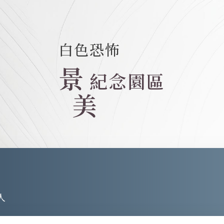
白色恐怖
景
紀念園區
美
人