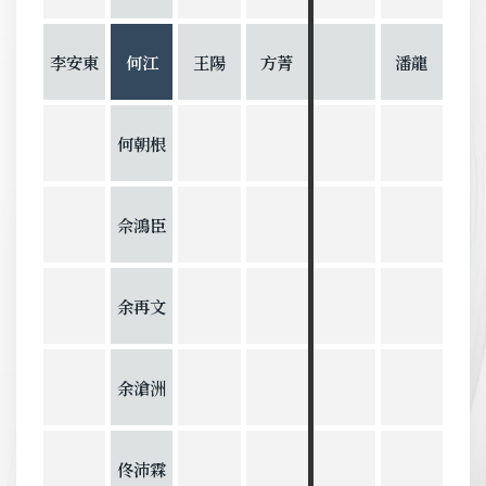
李安東
何江
王陽
方菁
潘龍
何朝根
佘鴻臣
余再文
余滄洲
佟沛霖