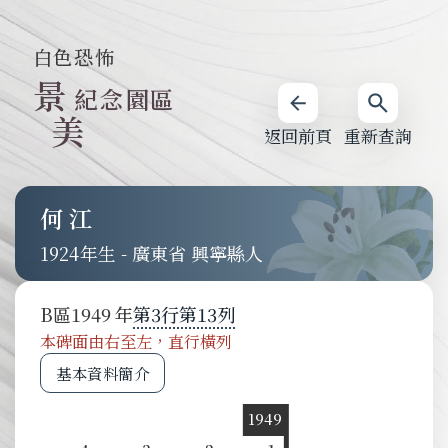
白色恐怖
景
紀念園區
美
返回前頁
重新查詢
何江
1924
-
廣東省 興寧縣人
B
區
1949
第
3
行
第
13
列
本碑面由右至左，直行橫列
基本資料簡介
1949