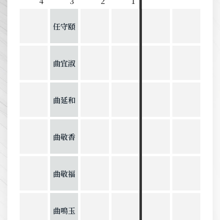
4
3
2
1
任守頤
曲宜淑
曲延和
曲敬香
曲敬福
曲鳴玉