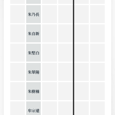
朱乃長
朱自新
朱堅白
朱華陽
朱樹楠
牟宗遠